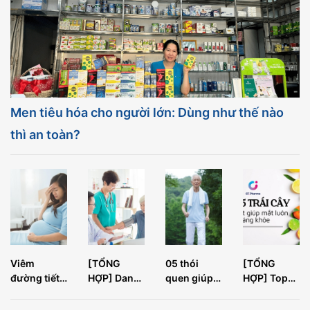
Men tiêu hóa cho người lớn: Dùng như thế nào
thì an toàn?
Viêm
[TỔNG
05 thói
[TỔNG
đường tiết
HỢP] Danh
quen giúp
HỢP] Top
niệu ở phụ
mục khám
trí não về
05 loại trái
nữ mang
sức khỏe
già thêm
cây tốt nhất