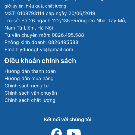
Nemflex
Superior
giới uy tín, hiệu quả, chất lượng
MST: 0108793114 cấp ngày 20/06/2019
580,000 đ
360,000 đ
Trụ sở: Số 26 ngách 122/135 Đường Do Nha, Tây Mỗ,
Hộp 2 vỉ x 15 viên
Hộp 2 vỉ x 15 viên
Nam Từ Liêm, Hà Nội
Tư vấn chuyên môn: 0826.495.588
Xem ngay
Xem ngay
Phòng kinh doanh: 0826495588
Email: yduocgt.vn@gmail.com
Điều khoản chính sách
Hướng dẫn thanh toán
Hướng dẫn mua hàng
Chính sách riêng tư
Chính sách vận chuyển
Chính sách chất lượng
Kết nối với chúng tôi
Sản phẩm Digestrong+
Sản phầm xịt trĩ