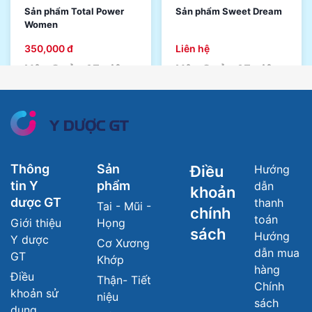
Sản phẩm Total Power
Sản phẩm Sweet Dream
Women
350,000 đ
Liên hệ
Hộp 2 vỉ x 15 viên
Hộp 2 vỉ x 15 viên
Xem ngay
Xem ngay
Thông
Sản
Điều
Hướng
tin Y
phẩm
dẫn
khoản
dược GT
thanh
Tai - Mũi -
chính
toán
Giới thiệu
Họng
sách
Hướng
Y dược
Cơ Xương
dẫn mua
GT
Khớp
hàng
Điều
Thận- Tiết
Chính
khoản sử
niệu
sách
dụng