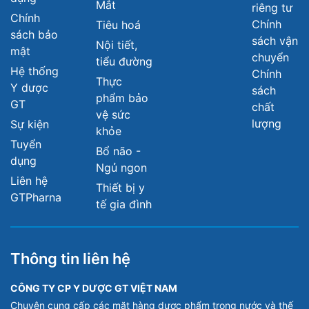
Sản phẩm viên uống bổ
Sản phẩm Canxi
Mắt
riêng tư
não Wellmemo
Osteomax Care
Chính
Chính
Tiêu hoá
sách bảo
sách vận
Liên hệ
540,000 đ
Nội tiết,
mật
chuyển
Hộp 2 vỉ x 15 viên
Hộp 2 lọ x 30 viên
tiểu đường
Hệ thống
Chính
Thực
Y dược
sách
phẩm bảo
GT
Xem ngay
Xem ngay
chất
vệ sức
lượng
Sự kiện
khỏe
Tuyển
Bổ não -
dụng
Ngủ ngon
Liên hệ
Thiết bị y
GTPharna
tế gia đình
Thông tin liên hệ
CÔNG TY CP Y DƯỢC GT VIỆT NAM
Sản phẩm xương khớp
Sản phẩm Liuberin
Chuyên cung cấp các mặt hàng dược phẩm trong nước và thế