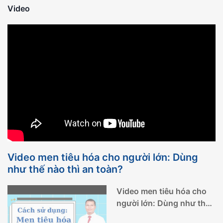
Video
thai: Dấu
định kỳ
minh mẫn
cho mắt
hiệu nhận
người cao
luôn sáng
biết sớm
tuổi nên
khỏe
thực hiện
Video men tiêu hóa cho người lớn: Dùng
như thế nào thì an toàn?
Video men tiêu hóa cho
người lớn: Dùng như thế
nào thì an toàn?