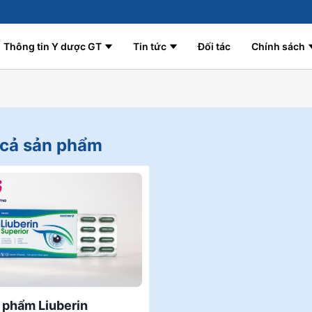
Thông tin Y dược GT
Tin tức
Đối tác
Chính sách
 cả
sản phẩm
 phẩm Liuberin