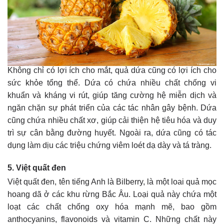
Không chỉ có lợi ích cho mắt, quả dứa cũng có lợi ích cho
sức khỏe tổng thể. Dứa có chứa nhiều chất chống vi
khuẩn và kháng vi rút, giúp tăng cường hệ miễn dịch và
ngăn chặn sự phát triển của các tác nhân gây bệnh. Dứa
cũng chứa nhiều chất xơ, giúp cải thiện hệ tiêu hóa và duy
trì sự cân bằng đường huyết. Ngoài ra, dứa cũng có tác
dụng làm dịu các triệu chứng viêm loét dạ dày và tá tràng.
5. Việt quất đen
Việt quất đen, tên tiếng Anh là Bilberry, là một loai quả mọc
hoang dã ở các khu rừng Bắc Âu. Loại quả này chứa một
loạt các chất chống oxy hóa mạnh mẽ, bao gồm
anthocyanins, flavonoids và vitamin C. Những chất này