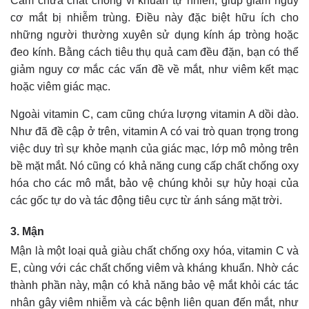
Cam chứa chất chống vi khuẩn tự nhiên, giúp giảm nguy
cơ mắt bị nhiễm trùng. Điều này đặc biệt hữu ích cho
những người thường xuyên sử dụng kính áp tròng hoặc
đeo kính. Bằng cách tiêu thụ quả cam đều đặn, bạn có thể
giảm nguy cơ mắc các vấn đề về mắt, như viêm kết mạc
hoặc viêm giác mạc.
Ngoài vitamin C, cam cũng chứa lượng vitamin A dồi dào.
Như đã đề cập ở trên, vitamin A có vai trò quan trọng trong
việc duy trì sự khỏe mạnh của giác mạc, lớp mô mỏng trên
bề mặt mắt. Nó cũng có khả năng cung cấp chất chống oxy
hóa cho các mô mắt, bảo vệ chúng khỏi sự hủy hoại của
các gốc tự do và tác động tiêu cực từ ánh sáng mặt trời.
3. Mận
Mận là một loại quả giàu chất chống oxy hóa, vitamin C và
E, cùng với các chất chống viêm và kháng khuẩn. Nhờ các
thành phần này, mận có khả năng bảo vệ mắt khỏi các tác
nhân gây viêm nhiễm và các bệnh liên quan đến mắt, như