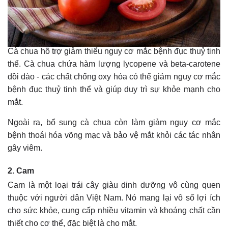
Cà chua hỗ trợ giảm thiểu nguy cơ mắc bệnh đục thuỷ tinh
thể. Cà chua chứa hàm lượng lycopene và beta-carotene
dồi dào - các chất chống oxy hóa có thể giảm nguy cơ mắc
bệnh đục thuỷ tinh thể và giúp duy trì sự khỏe mạnh cho
mắt.
Ngoài ra, bổ sung cà chua còn làm giảm nguy cơ mắc
bệnh thoái hóa võng mạc và bảo vệ mắt khỏi các tác nhân
gây viêm.
2. Cam
Cam là một loại trái cây giàu dinh dưỡng vô cùng quen
thuộc với người dân Việt Nam. Nó mang lại vô số lợi ích
cho sức khỏe, cung cấp nhiều vitamin và khoáng chất cần
thiết cho cơ thể, đặc biệt là cho mắt.