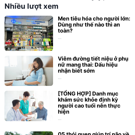
Nhiều lượt xem
Men tiêu hóa cho người lớn:
Dùng như thế nào thì an
toàn?
...
Viêm đường tiết niệu ở phụ
nữ mang thai: Dấu hiệu
nhận biết sớm
...
[TỔNG HỢP] Danh mục
khám sức khỏe định kỳ
người cao tuổi nên thực
hiện
...
05 thói quen giúp trí não về