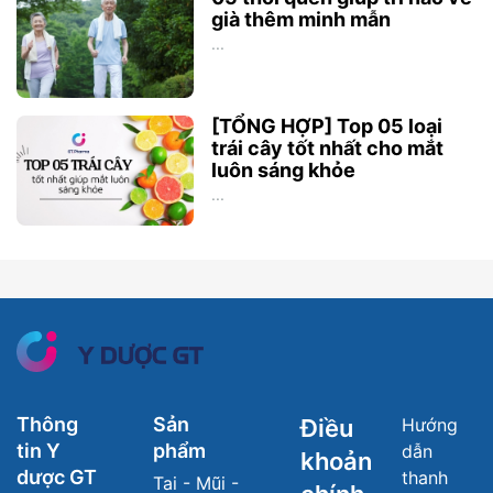
già thêm minh mẫn
...
[TỔNG HỢP] Top 05 loại
trái cây tốt nhất cho mắt
luôn sáng khỏe
...
Thông
Sản
Điều
Hướng
tin Y
phẩm
dẫn
khoản
dược GT
thanh
Tai - Mũi -