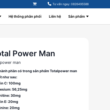
Tư vấn ngay: 0826495588
Hệ thống phân phối
Liên hệ
Sản phẩm
tal Power Man
lpower man
hành phần có trong sản phẩm Totalpower man
ết như sau:
in C: 100mg
esium: 56,25mg
nitine: 30mg
in E: 20mg
inine: 20mg