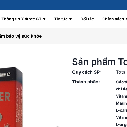
Thông tin Y dược GT
Tin tức
Đối tác
Chính sách
m bảo vệ sức khỏe
Sản phẩm To
Quy cách SP:
Tota
Thành phần:
Các t
chi ti
Vitam
Magn
L-car
Vitam
L-arg