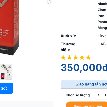
Niaci
Zinc:
Iron:
Panto
Mang
Xuất xứ:
Litva
Thương
UAB 
hiệu:
350,000
Giao hàng tận nơ
 gốc
Chọn số lượng
Thêm vào giỏ hàng