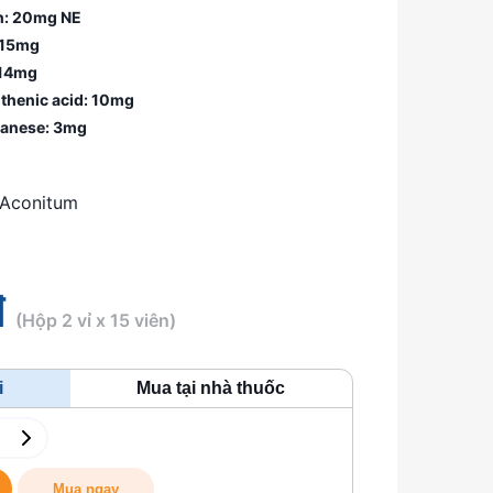
n: 20mg NE
 15mg
 14mg
thenic acid: 10mg
anese: 3mg
Aconitum
đ
(Hộp 2 vỉ x 15 viên)
i
Mua tại nhà thuốc
Mua ngay