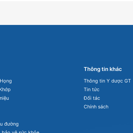
carnitine, quá trình đốt chất béo sẽ bị gián đoạ
cho nam giới, đặc biệt người hoạt động thể thao,
- Kẽm:
Duy trì nồng độ Testosterone (hormon si
chức năng sinh sản bình thường ở nam giới.
- Selenium:
Hỗ trợ sự sản sinh tinh trùng.
m
Thông tin khác
- Họng
Thông tin Y dược GT
Khớp
Tin tức
niệu
Đối tác
Chính sách
iểu đường
 bảo vệ sức khỏe