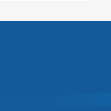
n.Vì thế, hoạt chất này rất quan trọng
 thể chất cường độ cao.
nh dục nam) trong máu và củng cố