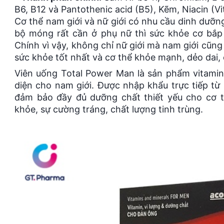
B6, B12 và Pantothenic acid (B5), Kẽm, Niacin (V
Cơ thể nam giới và nữ giới có nhu cầu dinh dưỡn
bộ móng rất cần ở phụ nữ thì sức khỏe cơ bắp 
Chính vì vậy, không chỉ nữ giới mà nam giới cũn
sức khỏe tốt nhất và cơ thể khỏe mạnh, dẻo dai,
Viên uống Total Power Man là sản phẩm vitami
diện cho nam giới. Được nhập khẩu trực tiếp t
đảm bảo đầy đủ dưỡng chất thiết yếu cho cơ t
khỏe, sự cường tráng, chất lượng tinh trùng.