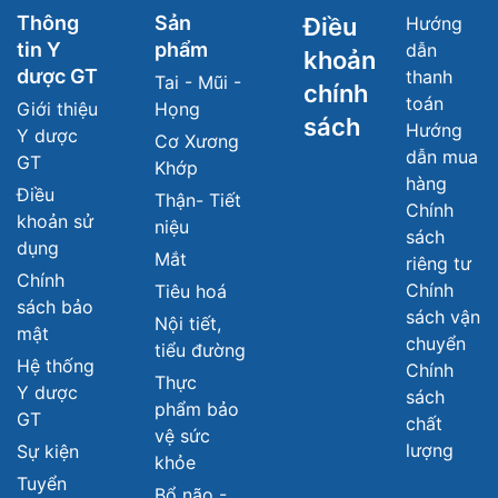
Thông
Sản
Điều
Hướng
tin Y
phẩm
dẫn
khoản
dược GT
thanh
Tai - Mũi -
chính
toán
Giới thiệu
Họng
sách
Hướng
Y dược
Cơ Xương
dẫn mua
GT
Khớp
hàng
Điều
Thận- Tiết
Chính
khoản sử
niệu
sách
dụng
Mắt
riêng tư
Chính
Chính
Tiêu hoá
sách bảo
sách vận
Nội tiết,
mật
chuyển
tiểu đường
Hệ thống
Chính
Thực
Y dược
sách
phẩm bảo
GT
chất
vệ sức
lượng
Sự kiện
khỏe
Tuyển
Bổ não -