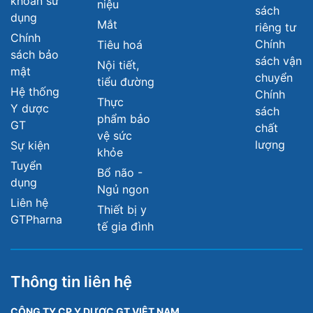
khoản sử
niệu
sách
dụng
Mắt
riêng tư
Chính
Chính
Tiêu hoá
sách bảo
sách vận
Nội tiết,
mật
chuyển
tiểu đường
Hệ thống
Chính
Thực
Y dược
sách
phẩm bảo
GT
chất
vệ sức
lượng
Sự kiện
khỏe
Tuyển
Bổ não -
dụng
Ngủ ngon
Liên hệ
Thiết bị y
GTPharna
tế gia đình
Thông tin liên hệ
CÔNG TY CP Y DƯỢC GT VIỆT NAM