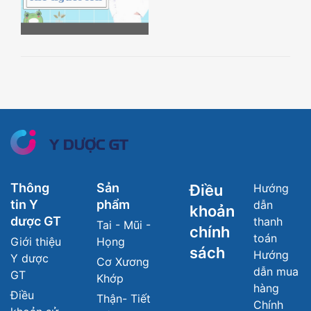
Thông
Sản
Điều
Hướng
tin Y
phẩm
dẫn
khoản
dược GT
thanh
Tai - Mũi -
chính
toán
Giới thiệu
Họng
sách
Hướng
Y dược
Cơ Xương
dẫn mua
GT
Khớp
hàng
Điều
Thận- Tiết
Chính