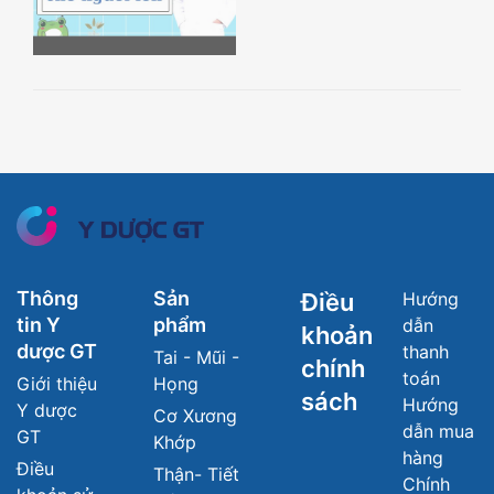
Thông
Sản
Điều
Hướng
tin Y
phẩm
dẫn
khoản
dược GT
thanh
Tai - Mũi -
chính
toán
Giới thiệu
Họng
sách
Hướng
Y dược
Cơ Xương
dẫn mua
GT
Khớp
hàng
Điều
Thận- Tiết
Chính