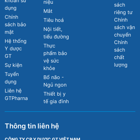
khoản sử
niệu
sách
dụng
Mắt
riêng tư
Chính
Chính
Tiêu hoá
sách bảo
sách vận
Nội tiết,
mật
chuyển
tiểu đường
Hệ thống
Chính
Thực
Y dược
sách
phẩm bảo
GT
chất
vệ sức
lượng
Sự kiện
khỏe
Tuyển
Bổ não -
dụng
Ngủ ngon
Liên hệ
Thiết bị y
GTPharna
tế gia đình
Thông tin liên hệ
CÔNG TY CP Y DƯỢC GT VIỆT NAM