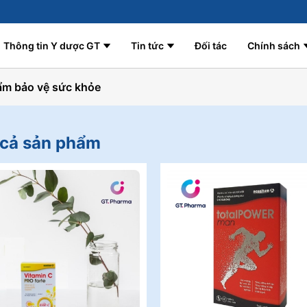
Thông tin Y dược GT
Tin tức
Đối tác
Chính sách
m bảo vệ sức khỏe
 cả
sản phẩm