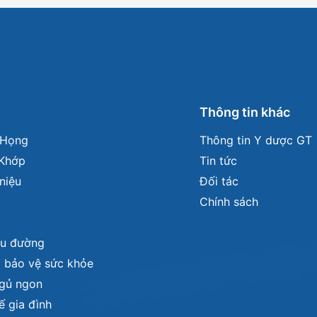
m
Thông tin khác
- Họng
Thông tin Y dược GT
Khớp
Tin tức
niệu
Đối tác
Chính sách
iểu đường
 bảo vệ sức khỏe
Ngủ ngon
tế gia đình