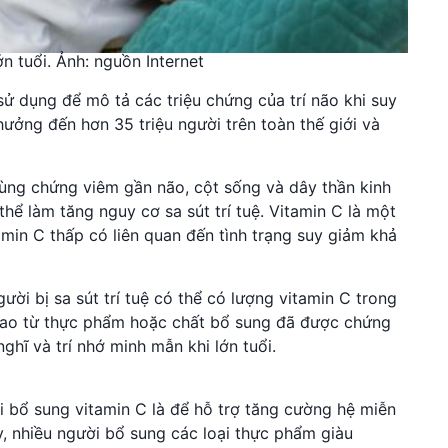
n tuổi. Ảnh: nguồn Internet
sử dụng để mô tả các triệu chứng của trí não khi suy
ưởng đến hơn 35 triệu người trên toàn thế giới và
ùng chứng viêm gần não, cột sống và dây thần kinh
thể làm tăng nguy cơ sa sút trí tuệ. Vitamin C là một
in C thấp có liên quan đến tình trạng suy giảm khả
ời bị sa sút trí tuệ có thể có lượng vitamin C trong
cao từ thực phẩm hoặc chất bổ sung đã được chứng
ghĩ và trí nhớ minh mẫn khi lớn tuổi.
 bổ sung vitamin C là để hỗ trợ tăng cường hệ miễn
y, nhiều người bổ sung các loại thực phẩm giàu