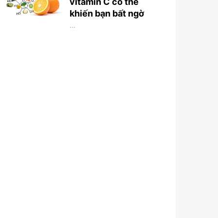
vitamin C có thể
khiến bạn bất ngờ
...