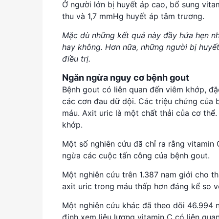
Ở người lớn bị huyết áp cao, bổ sung vit
thu và 1,7 mmHg huyết áp tâm trương.
Mặc dù những kết quả này đầy hứa hẹn như
hay không. Hơn nữa, những người bị huyế
điều trị.
Ngăn ngừa nguy cơ bệnh gout
Bệnh gout có liên quan đến viêm khớp, đặc
các cơn đau dữ dội. Các triệu chứng của b
máu. Axit uric là một chất thải của cơ thể
khớp.
Một số nghiên cứu đã chỉ ra rằng vitamin 
ngừa các cuộc tấn công của bệnh gout.
Một nghiên cứu trên 1.387 nam giới cho t
axit uric trong máu thấp hơn đáng kể so vớ
Một nghiên cứu khác đã theo dõi 46.994
định xem liệu lượng vitamin C có liên qua