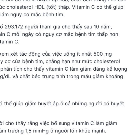
c cholesterol HDL (tốt) thấp. Vitamin C có thể giúp
 giảm nguy cơ mắc bệnh tim.
số 293.172 người tham gia cho thấy sau 10 năm,
min C mỗi ngày có nguy cơ mắc bệnh tim thấp hơn
itamin C.
xem xét tác động của việc uống ít nhất 500 mg
uy cơ của bệnh tim, chẳng hạn như mức cholesterol
 phân tích cho thấy vitamin C làm giảm đáng kể lượng
mg/dL và chất béo trung tính trong máu giảm khoảng
có thể giúp giảm huyết áp ở cả những người có huyết
ời cho thấy rằng việc bổ sung vitamin C làm giảm
tâm trương 1,5 mmHg ở người lớn khỏe mạnh.