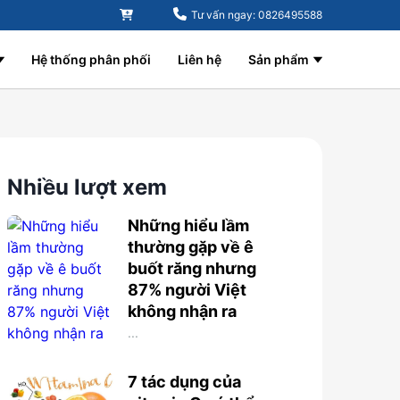
Tư vấn ngay: 0826495588
Hệ thống phân phối
Liên hệ
Sản phẩm
Nhiều lượt xem
Những hiểu lầm
thường gặp về ê
buốt răng nhưng
87% người Việt
không nhận ra
...
7 tác dụng của