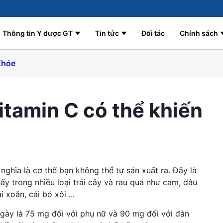
Thông tin Y dược GT
Tin tức
Đối tác
Chính sách
Khỏe
itamin C có thể khiến
 nghĩa là cơ thể bạn không thể tự sản xuất ra. Đây là
ấy trong nhiều loại trái cây và rau quả như cam, dâu
i xoăn, cải bó xôi ...
gày là 75 mg đối với phụ nữ và 90 mg đối với đàn