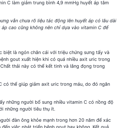
amin C làm giảm trung bình 4,9 mmHg huyết áp tâm
ng vẫn chưa rõ liệu tác động lên huyết áp có lâu dài
t áp cao cũng không nên chỉ dựa vào vitamin C để
 biệt là ngón chân cái với triệu chứng sưng tấy và
ệnh gout xuất hiện khi có quá nhiều axit uric trong
. Chất thải này có thể kết tinh và lắng đọng trong
C có thể giúp giảm axit uric trong máu, do đó ngăn
hấy những người bổ sung nhiều vitamin C có nồng độ
i những người tiêu thụ ít.
 người đàn ông khỏe mạnh trong hơn 20 năm để xác
n đến việc phát triển bệnh gout hay không. Kết quả